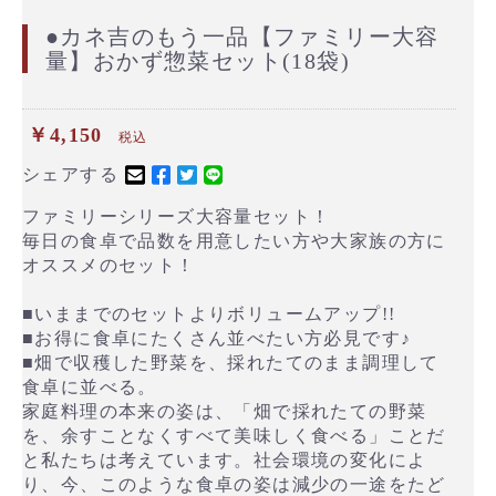
●カネ吉のもう一品【ファミリー大容
量】おかず惣菜セット(18袋)
￥4,150
税込
シェアする
ファミリーシリーズ大容量セット！
毎日の食卓で品数を用意したい方や大家族の方に
オススメのセット！
■いままでのセットよりボリュームアップ!!
■お得に食卓にたくさん並べたい方必見です♪
■畑で収穫した野菜を、採れたてのまま調理して
食卓に並べる。
家庭料理の本来の姿は、「畑で採れたての野菜
を、余すことなくすべて美味しく食べる」ことだ
と私たちは考えています。社会環境の変化によ
り、今、このような食卓の姿は減少の一途をたど