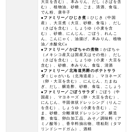
大豆を含む）、本みりん、だし（さばを含
む）、植物油、砂糖、ごま、清酒、食塩、
でん粉、唐辛子
●ファミリー／ひじき煮：
ひじき（中国
産）、大豆煮（大豆、砂糖、食塩）、だし
（さばを含む）、しょうゆ（小麦を含
む）、砂糖、にんじん、ごぼう、れんこ
ん、こんにゃく、油揚げ、本みりん、植物
油／水酸化Ca
●ファミリー／かぼちゃの煮物：
かぼちゃ
（メキシコ産又は国産又はその他）、だし
（さばを含む）、しょうゆ（小麦・大豆を
含む）、砂糖、本みりん、食塩、清酒
●ファミリー／北海道男爵のポテトサラ
ダ：
じゃがいも（北海道産）、マヨネーズ
（卵・大豆を含む）、にんじん、たまね
ぎ、だし、醸造酢、砂糖、食塩、こしょう
●ファミリー／ごぼうサラダ：
ごぼう（中
国産）、マヨネーズ（卵・大豆を含む）、
にんじん、半固体状ドレッシング（りんご
を含む）、しょうゆ（小麦を含む）、ご
ま、砂糖、分離液状ドレッシング、醸造
酢、食塩、卵白加工品、みそ／調味料（ア
ミノ酸等）、香辛料抽出物、増粘剤（タマ
リンドシードガム）、酒精