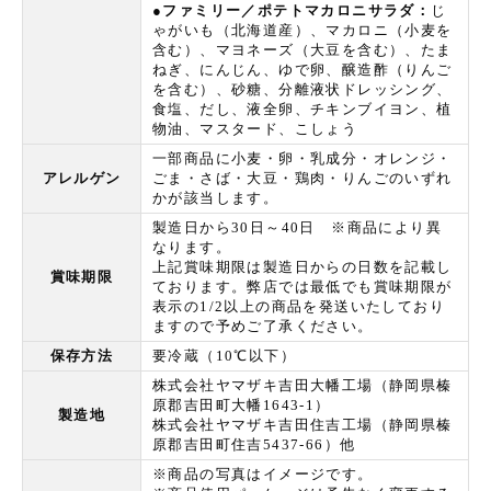
●ファミリー／ポテトマカロニサラダ：
じ
ゃがいも（北海道産）、マカロニ（小麦を
含む）、マヨネーズ（大豆を含む）、たま
ねぎ、にんじん、ゆで卵、醸造酢（りんご
を含む）、砂糖、分離液状ドレッシング、
食塩、だし、液全卵、チキンブイヨン、植
物油、マスタード、こしょう
一部商品に小麦・卵・乳成分・オレンジ・
アレルゲン
ごま・さば・大豆・鶏肉・りんごのいずれ
かが該当します。
製造日から30日～40日 ※商品により異
なります。
上記賞味期限は製造日からの日数を記載し
賞味期限
ております。弊店では最低でも賞味期限が
表示の1/2以上の商品を発送いたしており
ますので予めご了承ください。
保存方法
要冷蔵（10℃以下）
株式会社ヤマザキ吉田大幡工場（静岡県榛
原郡吉田町大幡1643-1）
製造地
株式会社ヤマザキ吉田住吉工場（静岡県榛
原郡吉田町住吉5437-66）他
※商品の写真はイメージです。