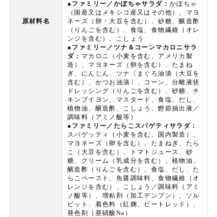
●ファミリー／かぼちゃサラダ：
かぼちゃ
（国産又はメキシコ産又はその他）、マヨ
原材料名
ネーズ（卵・大豆を含む）、砂糖、醸造酢
（りんごを含む）、食塩、食物繊維（オレ
ンジを含む）、こしょう
●ファミリー／ツナ＆コーンマカロニサラ
ダ：
マカロニ（小麦を含む、アメリカ製
造）、マヨネーズ（卵を含む）、たまね
ぎ、にんじん、ツナ〔まぐろ油漬（大豆を
含む）、かつお油漬〕、コーン、分離液状
ドレッシング（りんごを含む）、砂糖、チ
キンブイヨン、マスタード、食塩、だし、
植物油、醸造酢、こしょう、鰹節抽出液／
調味料（アミノ酸等）
●ファミリー／たらこスパゲティサラダ：
スパゲッティ（小麦を含む、国内製造）、
マヨネーズ（卵を含む）、たまねぎ、たら
こ（大豆を含む）、トマトジュース、砂
糖、クリーム（乳成分を含む）、植物油、
醸造酢（りんごを含む）、食塩、だし、た
らこペースト、魚醤調味料、食物繊維（オ
レンジを含む）、こしょう／調味料（アミ
ノ酸等）、増粘剤（加工デンプン）、ソル
ビット、着色料（紅麹、ビートレッド）、
発色剤（亜硝酸Na）