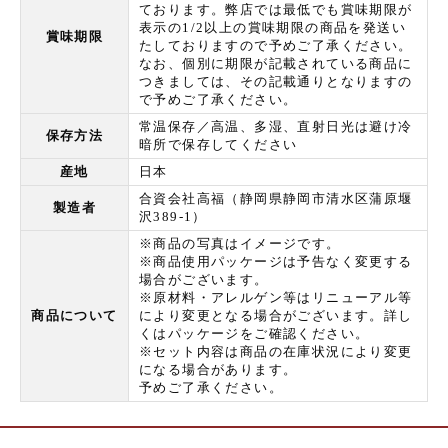
ております。弊店では最低でも賞味期限が
表示の1/2以上の賞味期限の商品を発送い
賞味期限
たしておりますので予めご了承ください。
なお、個別に期限が記載されている商品に
つきましては、その記載通りとなりますの
で予めご了承ください。
常温保存／高温、多湿、直射日光は避け冷
保存方法
暗所で保存してください
産地
日本
合資会社高福（静岡県静岡市清水区蒲原堰
製造者
沢389-1）
※商品の写真はイメージです。
※商品使用パッケージは予告なく変更する
場合がございます。
※原材料・アレルゲン等はリニューアル等
商品について
により変更となる場合がございます。詳し
くはパッケージをご確認ください。
※セット内容は商品の在庫状況により変更
になる場合があります。
予めご了承ください。